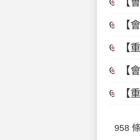
交
【
業
【
香
【
勢,
【
特
【
座
958 