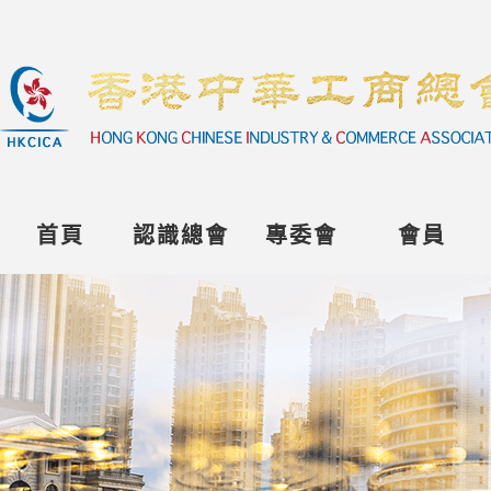
首頁
認識總會
專委會
會員