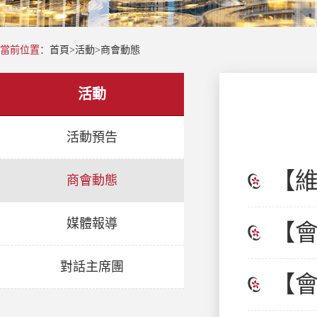
當前位置：
首頁
>
活動
>
商會動態
活動
活動預告
【
商會動態
媒體報導
特
【
對話主席團
會
手
【