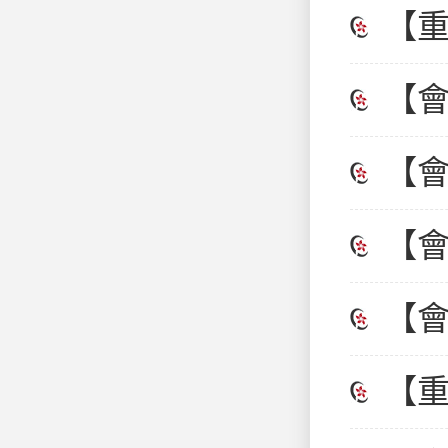
電
【重
同
【
技
孔
【
業
【
忘
會
【
青
【