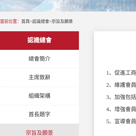
當前位置：
首頁
>
認識總會
>
宗旨及願景
認識總會
總會簡介
1、促進工
主席致辭
2、維護會
組織架構
3、加強包
4、增強會
首長題字
5、宣導會
宗旨及願景