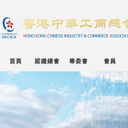
首頁
認識總會
專委會
會員